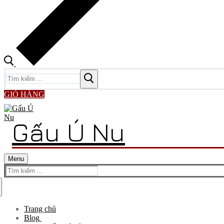
Tìm
kiếm
cho:
GIỎ HÀNG
Gấu Ú Nu
Menu
Tìm
kiếm
cho:
Trang chủ
Blog