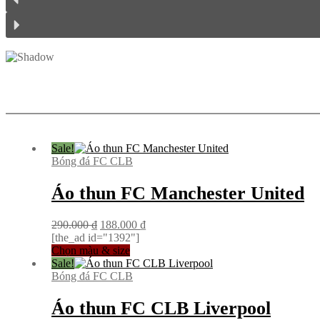
Sale!
Bóng đá FC CLB
Áo thun FC Manchester United
Giá
Giá
290.000
₫
188.000
₫
gốc
hiện
[the_ad id="1392"]
là:
tại
Chọn màu & size
290.000 ₫.
là:
Sale!
188.000 ₫.
Bóng đá FC CLB
Áo thun FC CLB Liverpool